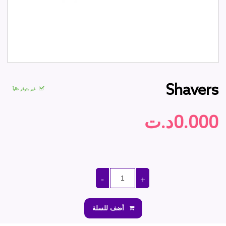
Shavers
غير متوفر حالياً
0.000د.ت
أضف للسلة