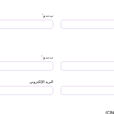
*
ب.ت.و
*
ب.ت.و
البريد الإلكتروني