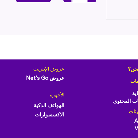
حن؟
عروض الإنترنت
عروض Net's Go
مات
ية
الأجهزة
ت المحتوى
الهواتف الذكية
يثات
الاكسسوارات
A
V