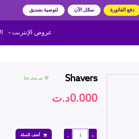
دفع الفاتورة
سجّل الآن
لتوصية بصديق
عروض الإنترنت
ال
Shavers
غير متوفر حالياً
0.000د.ت
أضف للسلة