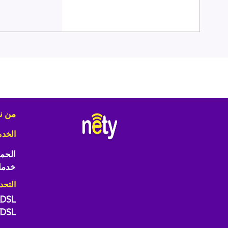
من ن
الخد
الحما
خدما
التحد
DSL
DSL