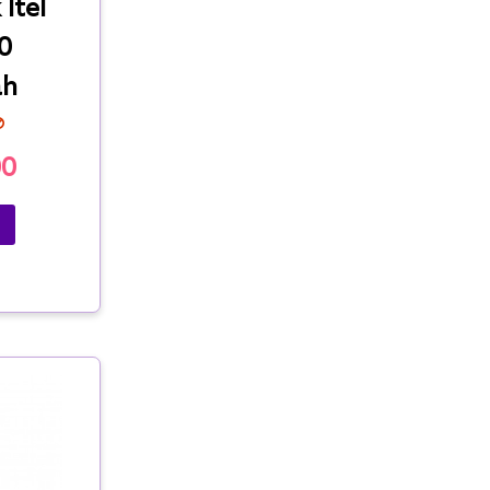
Itel
0
ah
00