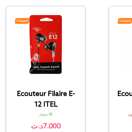
تخفيضات!
تخفيضات!
Ecouteur Filaire E-
Ecou
12 ITEL
ون
متوفر
7.000د.ت