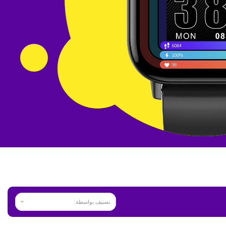

تصنيف بواسطة: