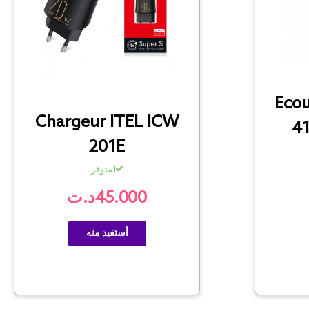
Ecou
Chargeur ITEL ICW
41
201E
متوفر
45.000د.ت
أستفيد منه