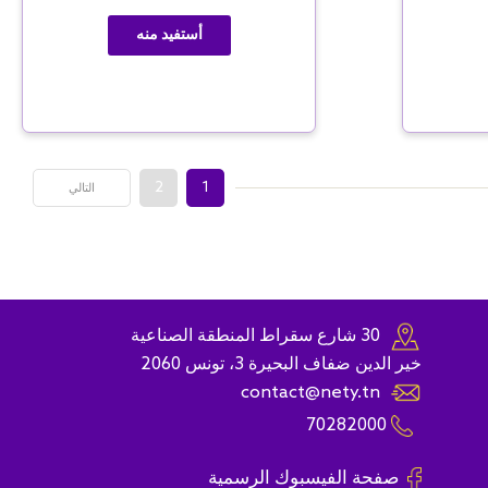
أستفيد منه
2
1
التالي
30 شارع سقراط المنطقة الصناعية
خير الدين ضفاف البحيرة 3، تونس 2060
contact@nety.tn
70282000
صفحة الفيسبوك الرسمية