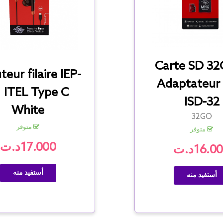
Carte SD 3
teur filaire IEP-
Adaptateur 
 ITEL Type C
ISD-32
White
32GO
متوفر
متوفر
17.000د.ت
16.0د.ت
أستفيد منه
أستفيد منه