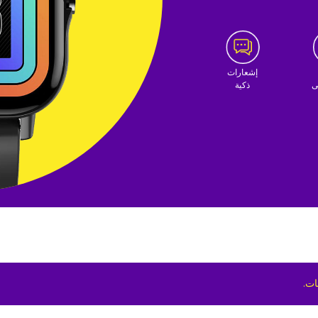
إشعارات
ى
ذكية