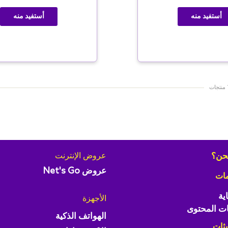
أستفيد منه
أستفيد منه
حن؟
عروض الإنترنت
عروض Net's Go
مات
ية
الأجهزة
ت المحتوى
الهواتف الذكية
يثات