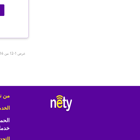
عرض 1-12 من 16 منتجات
من ن
الخد
الحما
خدما
التحد