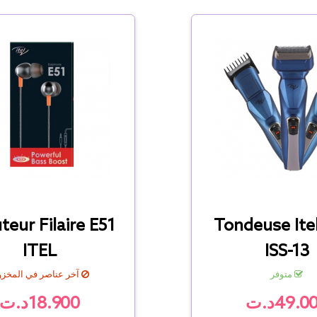
teur Filaire E51
Tondeuse Ite
ITEL
ISS-13
متوفر
آخر عناصر في المخز
49.0د.ت
18.900د.ت