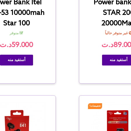
wer Bank Itel
Power bank 
-53 10000mah
STAR 20
Star 100
20000M
غير متوفر حالياً
متوفر
89.0د.ت
59.000د.ت
أستفيد منه
أستفيد منه
تخفيضات!