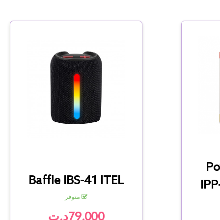
Po
Baffle IBS-41 ITEL
IPP
متوفر
79.000د.ت