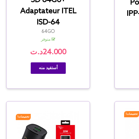
SD 64Go+
Po
Adaptateur ITEL
IPP
ISD-64
64GO
متوفر
24.000د.ت
أستفيد منه
تخفيضات!
تخفيضات!