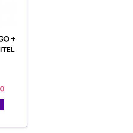
2GO +
ITEL
00