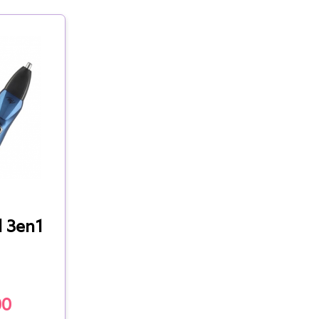
l 3en1
00