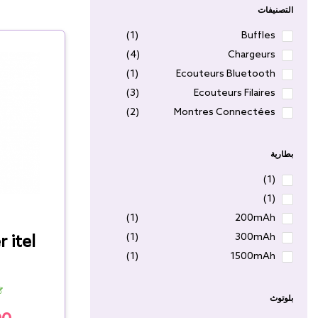
التصنيفات
(1)
Buffles
(4)
Chargeurs
(1)
Ecouteurs Bluetooth
(3)
Ecouteurs Filaires
(2)
Montres Connectées
(2)
Stockage
بطارية
(1)
(1)
(1)
200mAh
(1)
300mAh
 itel
(1)
1500mAh
(1)
10000mAh
(1)
20000mAh
بلوتوث