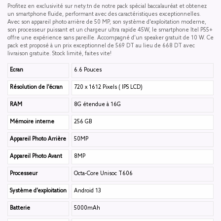
Profitez en exclusivité sur nety.tn de notre pack spécial baccalauréat et obtenez
un smartphone fluide, performant avec des caractéristiques exceptionnelles.
Avec son appareil photo arrière de 50 MP, son système d'exploitation moderne,
son processeur puissant et un chargeur ultra rapide 45W, le smartphone Itel P55+
offre une expérience sans pareille. Accompagné d'un speaker gratuit de 10 W. Ce
pack est proposé à un prix exceptionnel de 569 DT au lieu de 668 DT avec
livraison gratuite. Stock limité, faites vite!
Ecran
6.6 Pouces
Résolution de l'écran
720 x 1612 Pixels ( IPS LCD)
RAM
8G étendue à 16G
Mémoire interne
256 GB
Appareil Photo Arrière
50MP
Appareil Photo Avant
8MP
Processeur
Octa-Core Unisoc T606
Système d'exploitation
Android 13
Batterie
5000mAh