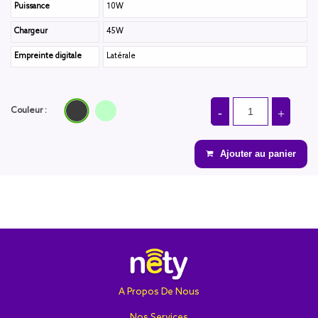
Puissance
10W
Chargeur
45W
Empreinte digitale
Latérale
Grey
GREEN
Couleur :
Ajouter au panier
A Propos De Nous
Nos Services