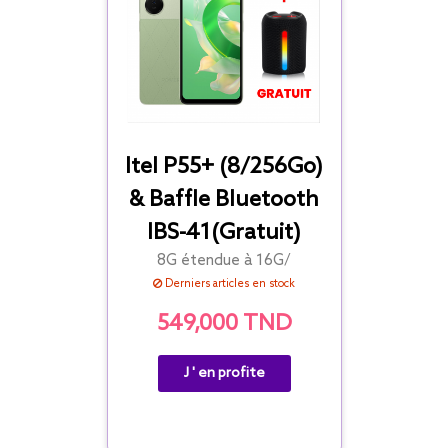
Itel P55+ (8/256Go)
& Baffle Bluetooth
IBS-41(Gratuit)
8G étendue à 16G/
Derniers articles en stock
549,000 TND
J ' en profite