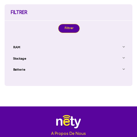
FILTRER
Filtrer

RAM

Stockage

Batterie
A Propos De Nous