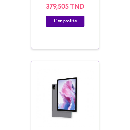
379,505 TND
J ' en profite