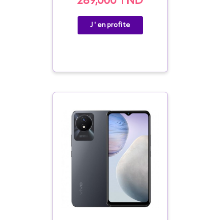
289,000 TND
J ' en profite