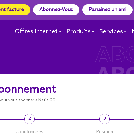
nt facture
Abonnez-Vous
Parrainez un ami
Offres Internet
Produits
Services
’abonnement
t pour vous abonner à Net's GO
2
3
Coordonnées
Position