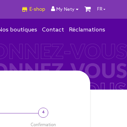
E-shop
FR
My Nety
Nos boutiques
Contact
Réclamations
4
Confirmation